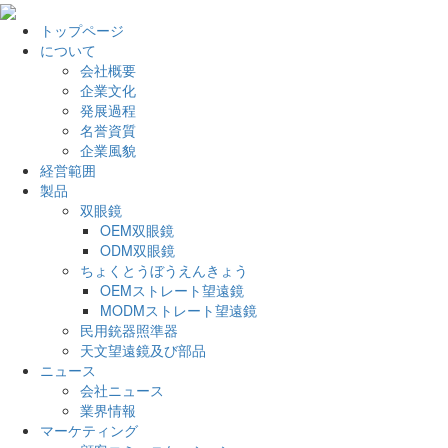
トップページ
について
会社概要
企業文化
発展過程
名誉資質
企業風貌
経営範囲
製品
双眼鏡
OEM双眼鏡
ODM双眼鏡
ちょくとうぼうえんきょう
OEMストレート望遠鏡
MODMストレート望遠鏡
民用銃器照準器
天文望遠鏡及び部品
ニュース
会社ニュース
業界情報
マーケティング