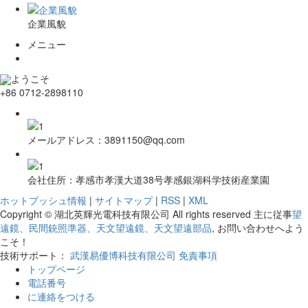
企業風貌
メニュー
ようこそ
+86 0712-2898110
メールアドレス：3891150@qq.com
会社住所：孝感市孝漢大道38号孝感銀湖科学技術産業園
ホットプッシュ情報
|
サイトマップ
|
RSS
|
XML
Copyright © 湖北英輝光電科技有限公司 All rights reserved 主に従事
望
遠鏡、民間銃照準器、天文望遠鏡、天文望遠部品
, お問い合わせへよう
こそ！
技術サポート：
武漢易優博科技有限公司
免責事項
トップページ
電話番号
に連絡をつける