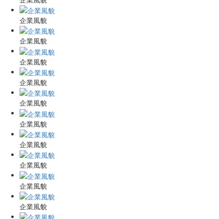
企業風貌
企業風貌
企業風貌
企業風貌
企業風貌
企業風貌
企業風貌
企業風貌
企業風貌
企業風貌